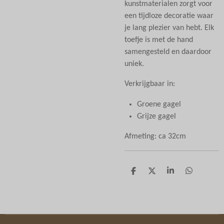
kunstmaterialen zorgt voor
een tijdloze decoratie waar
je lang plezier van hebt. Elk
toefje is met de hand
samengesteld en daardoor
uniek.
Verkrijgbaar in:
Groene gagel
Grijze gagel
Afmeting:
ca 32cm
D
D
S
D
e
e
h
e
l
e
a
l
e
l
r
e
n
e
n