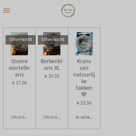
Ga
direct
naar
de
hoofdinhoud
Uitverkocht
Uitverkocht
Stoere
Berkenkr
Krans
wortelkr
ans XL
van
ans
natuurlij
€ 39,50
ke
€ 17,50
takken
🤎
€ 22,50
Uitverkocht
Uitverkocht
In winkelwagen