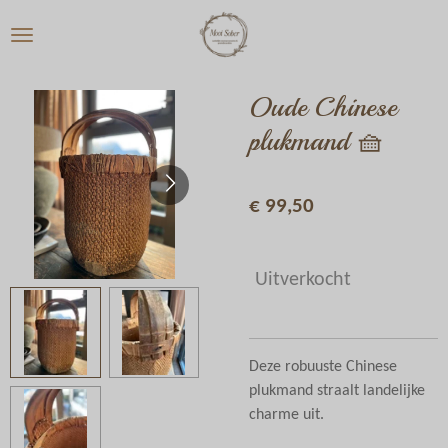
Ga
direct
naar
de
Oude Chinese
hoofdinhoud
plukmand 🧺
€ 99,50
Uitverkocht
Deze robuuste Chinese
plukmand straalt landelijke
charme uit.