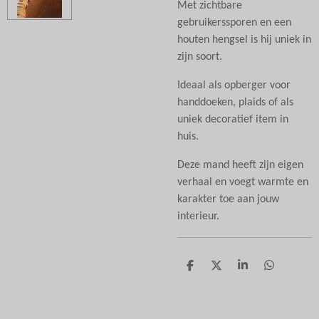
Met zichtbare
gebruikerssporen en een
houten hengsel is hij uniek in
zijn soort.
Ideaal als opberger voor
handdoeken, plaids of als
uniek decoratief item in
huis.
Deze mand heeft zijn eigen
verhaal en voegt warmte en
karakter toe aan jouw
interieur.
D
D
S
D
e
e
h
e
l
e
a
l
e
l
r
e
n
e
n