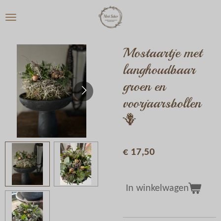
Ga
direct
naar
de
Mostaartje met
hoofdinhoud
langhoudbaar
groen en
voorjaarsbollen
🪻
€ 17,50
In winkelwagen