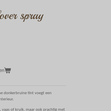
over spray
en
e donkerbruine tint voegt een
nterieur.
t, vaas of kruik, maar ook prachtig met