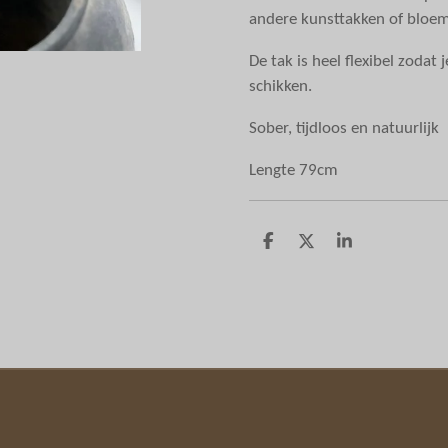
andere kunsttakken of bloe
De tak is heel flexibel zodat
schikken.
Sober, tijdloos en natuurlijk
Lengte 79cm
D
D
S
e
e
h
l
e
a
e
l
r
n
e