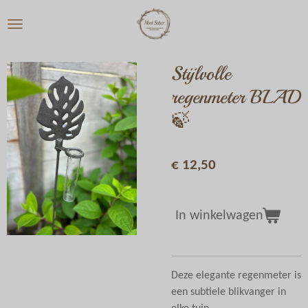
Ga
direct
naar
de
Stijlvolle
hoofdinhoud
regenmeter BLAD
🍃
€ 12,50
In winkelwagen
Deze elegante regenmeter is
een subtiele blikvanger in