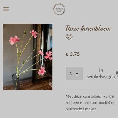
Ga
direct
naar
de
Roze korenbloem
hoofdinhoud
🩷
€ 3,75
In
winkelwagen
Met deze kunstbloem kun je
zelf een mooi kunstboeket of
plukboeket maken.