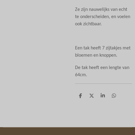
Ze zijn nauwelijks van echt
te onderscheiden, en voelen
ook zichtbaar.
Een tak heeft 7 zijtakjes met
bloemen en knoppen.
De tak heeft een lengte van
64cm.
D
D
S
D
e
e
h
e
l
e
a
l
e
l
r
e
n
e
n