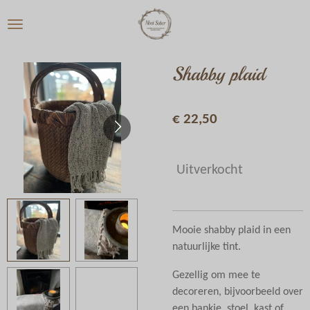
Ga
direct
naar
de
Shabby plaid
hoofdinhoud
€ 22,50
Uitverkocht
Mooie shabby plaid in een
natuurlijke tint.
Gezellig om mee te
decoreren, bijvoorbeeld over
een bankje, stoel, kast of