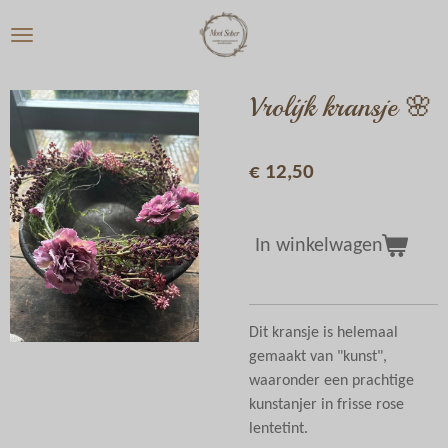
Ga
direct
naar
de
Vrolijk kransje 🌸
hoofdinhoud
€ 12,50
In winkelwagen
Dit kransje is helemaal
gemaakt van "kunst",
waaronder een prachtige
kunstanjer in frisse rose
lentetint.