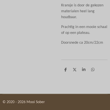
Kransje is door de gekozen
materialen heel lang
houdbaar.
Prachtig in een mooie schaal
of op een plateau.
Doorsnede ca 20cm/22cm
D
D
S
D
e
e
h
e
l
e
a
l
e
l
r
e
n
e
n
© 2020 - 2026 Mooi Sober