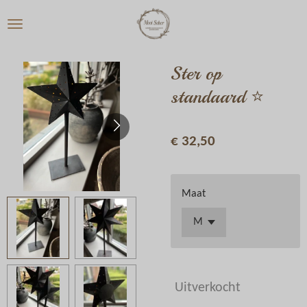
Ga
direct
naar
de
Ster op
hoofdinhoud
standaard ⭐️
€ 32,50
Maat
Uitverkocht