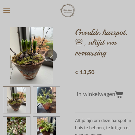
Ga
direct
naar
de
Gevulde harspot.
hoofdinhoud
🌸, altijd een
verrassing
€ 13,50
In winkelwagen
Altijd fijn om deze harspot in
huis te hebben, te krijgen of